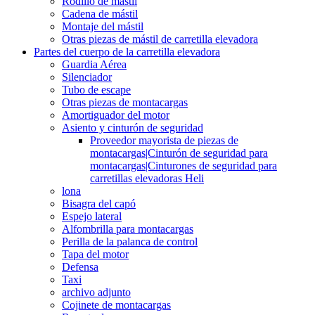
Rodillo de mástil
Cadena de mástil
Montaje del mástil
Otras piezas de mástil de carretilla elevadora
Partes del cuerpo de la carretilla elevadora
Guardia Aérea
Silenciador
Tubo de escape
Otras piezas de montacargas
Amortiguador del motor
Asiento y cinturón de seguridad
Proveedor mayorista de piezas de
montacargas|Cinturón de seguridad para
montacargas|Cinturones de seguridad para
carretillas elevadoras Heli
lona
Bisagra del capó
Espejo lateral
Alfombrilla para montacargas
Perilla de la palanca de control
Tapa del motor
Defensa
Taxi
archivo adjunto
Cojinete de montacargas