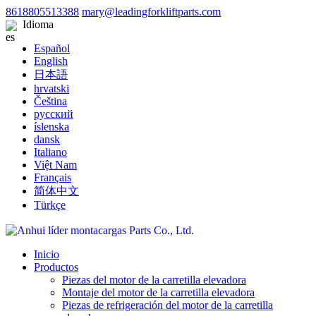
8618805513388
mary@leadingforkliftparts.com
Idioma
Español
English
日本語
hrvatski
Čeština
русский
íslenska
dansk
Italiano
Việt Nam
Français
简体中文
Türkçe
Inicio
Productos
Piezas del motor de la carretilla elevadora
Montaje del motor de la carretilla elevadora
Piezas de refrigeración del motor de la carretilla