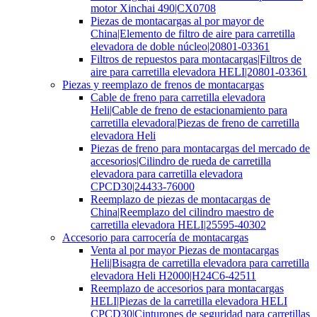
motor Xinchai 490|CX0708
Piezas de montacargas al por mayor de
China|Elemento de filtro de aire para carretilla
elevadora de doble núcleo|20801-03361
Filtros de repuestos para montacargas|Filtros de
aire para carretilla elevadora HELI|20801-03361
Piezas y reemplazo de frenos de montacargas
Cable de freno para carretilla elevadora
Heli|Cable de freno de estacionamiento para
carretilla elevadora|Piezas de freno de carretilla
elevadora Heli
Piezas de freno para montacargas del mercado de
accesorios|Cilindro de rueda de carretilla
elevadora para carretilla elevadora
CPCD30|24433-76000
Reemplazo de piezas de montacargas de
China|Reemplazo del cilindro maestro de
carretilla elevadora HELI|25595-40302
Accesorio para carrocería de montacargas
Venta al por mayor Piezas de montacargas
Heli|Bisagra de carretilla elevadora para carretilla
elevadora Heli H2000|H24C6-42511
Reemplazo de accesorios para montacargas
HELI|Piezas de la carretilla elevadora HELI
CPCD30|Cinturones de seguridad para carretillas