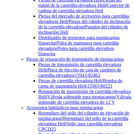
mástil de la carretilla elevadora Heli|Conector de
cadena de carretilla elevadora Heli
Piezas del mercado de accesorios para carretillas
elevadoras Heli|Piezas del cilindro de inclinación
de la carretilla elevadora|Pasador del cilindro de
inclinación Heli
Distribuidor de repuestos para montacargas
Hangcha|Polea de manguera para carretilla
elevadora|Polea para carretilla elevadora
Hangcha
Piezas de reparación de transmisión de montacargas
Piezas de transmisión de carretilla elevadora
Heli|Placa de fricción de caja de cambios de
carretilla elevadora|15943-82462
Piezas de carretilla elevadora Heli|Bomba de
carga de transmisión Heli|15583-80221
Reparación de transmisión de carretilla elevadora
Heli|Válvula solenoide para montacargas|Válvula
solenoide de carretilla elevadora de 12 V
Accesorios hidráulicos para montacargas
Reemplazo del sello del cilindro de elevación de
montacargas|Reemplazo del sello de la carretilla
elevadora Heli|Sello para carretilla elevadora
CPCD25