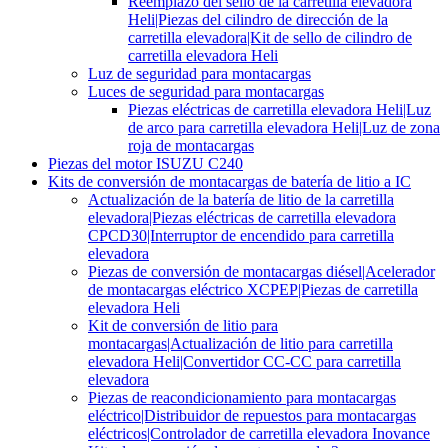
Reemplazo del sello de la carretilla elevadora
Heli|Piezas del cilindro de dirección de la
carretilla elevadora|Kit de sello de cilindro de
carretilla elevadora Heli
Luz de seguridad para montacargas
Luces de seguridad para montacargas
Piezas eléctricas de carretilla elevadora Heli|Luz
de arco para carretilla elevadora Heli|Luz de zona
roja de montacargas
Piezas del motor ISUZU C240
Kits de conversión de montacargas de batería de litio a IC
Actualización de la batería de litio de la carretilla
elevadora|Piezas eléctricas de carretilla elevadora
CPCD30|Interruptor de encendido para carretilla
elevadora
Piezas de conversión de montacargas diésel|Acelerador
de montacargas eléctrico XCPEP|Piezas de carretilla
elevadora Heli
Kit de conversión de litio para
montacargas|Actualización de litio para carretilla
elevadora Heli|Convertidor CC-CC para carretilla
elevadora
Piezas de reacondicionamiento para montacargas
eléctrico|Distribuidor de repuestos para montacargas
eléctricos|Controlador de carretilla elevadora Inovance