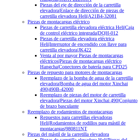
Piezas del eje de dirección de la carretilla
elevadora|Enlace de dirección de piezas de
carretilla elevadora Heli|A21B4-32081
Piezas de montacargas eléctrico
Piezas de carretilla elevadora eléctrica Heli|Caja
de control eléctrico integrada|DQH-012
Piezas de carretilla elevadora eléctrica
Heli|Interruptor de encendido con llave para
carretilla elevadora|JK422
Venta al por mayor Piezas de montacargas
eléctricos|Piezas de montacargas eléctrico
Hangcha|Conectores de batería para CPD25
Piezas de repuesto para motores de montacargas
Reemplazo de la bomba de agua de la carretilla
elevadora|Bomba de agua del motor Xinchai
490|490B-42000
Reemplazo de piezas del motor de carretilla
elevadora|Piezas del motor Xinchai 490|Conjunto
de brazo basculante
Reemplazo de rodamientos de montacargas
Repuestos para carretillas elevadoras
Heli|Rodamientos de rodillos para mástil de
montacargas|980811NT
Piezas del mástil de la carretilla elevadora
Piezas de carretilla elevadora Heli|Piezas del