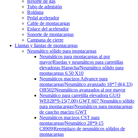
Resorte de gas
Tubo de admisión
Roldana
Pedal acelerador
Cable de montacargas
Enlace del acelerador
Soporte de montacargas
Campana de cierre
Llantas y llantas de montacargas
Neumático sólido para montacargas
Neumáticos para montacargas al por
mayor|Ruedas y neumáticos para carretillas
elevadoras Hangcha|Neumático sólido para
montacargas 6.50 X10
Neumáticos macizos Advance para
montacargas|Neumático avanzado 18*7-8(4,33)
OB502|Neumáticos avanzados al por mayor
Neumático para carretilla elevadora GUO
WEI|28*9-15(7.00) GWT 607 Neumático sólido
para montacargas|Neumáticos para montacargas
de caucho macizo GWT
Neumáticos macizos CST para
montacargas|Neumático 28*9-15
C8909|Reemplazo de neumáticos sólidos de
montacargas