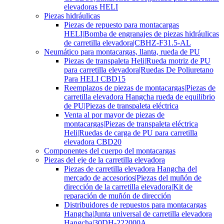
elevadoras HELI
Piezas hidráulicas
Piezas de repuesto para montacargas
HELI|Bomba de engranajes de piezas hidráulicas
de carretilla elevadora|CBHZ-F31.5-AL
Neumático para montacargas, llanta, rueda de PU
Piezas de transpaleta Heli|Rueda motriz de PU
para carretilla elevadora|Ruedas De Poliuretano
Para HELI CBD15
Reemplazos de piezas de montacargas|Piezas de
carretilla elevadora Hangcha rueda de equilibrio
de PU|Piezas de transpaleta eléctrica
Venta al por mayor de piezas de
montacargas|Piezas de transpaleta eléctrica
Heli|Ruedas de carga de PU para carretilla
elevadora CBD20
Componentes del cuerpo del montacargas
Piezas del eje de la carretilla elevadora
Piezas de carretilla elevadora Hangcha del
mercado de accesorios|Piezas del muñón de
dirección de la carretilla elevadora|Kit de
reparación de muñón de dirección
Distribuidores de repuestos para montacargas
Hangcha|Junta universal de carretilla elevadora
Hangcha|30DH-222000A