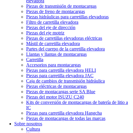
elevadora
Piezas de transmisión de montacargas
Piezas de freno de montacargas
Piezas hidráulicas para carretillas elevadoras
Filtro de carretilla elevadora
Piezas del eje de dirección
Piezas del eje motriz
Piezas de carretillas elevadoras eléctricas
Mástil de carretilla elevadora
Partes del cuerpo de la carretilla elevadora
Llantas y llantas de montacargas
Carretilla
Accesorios para montacargas
Piezas para carretilla elevadora HELI
Piezas para carretilla elevadora JAC
Caja de cambios de transmisión hidráulica
Piezas eléctricas de montacargas
Piezas de montacargas serie SA Blue
Piezas del motor ISUZU C240
Kits de conversión de montacargas de batería de litio a
IC
Piezas para carretilla elevadora Hangcha
Piezas de montacargas de todas las marcas
Sobre nosotros
Cultura