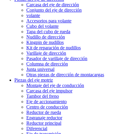
Carcasa del eje de dirección
Conjunto del eje de dirección
volante
Accesorios para volante
Cubo del volante
Tapa del cubo de rueda
Nudillo de dirección
Kingpin de nudillos
Kit de reparación de nudillos
Varillaje de dirección
Pasador de varillaje de dirección
Columna de dirección
Junta universal
Otras piezas de dirección de montacargas
Piezas del eje motriz
Montaje del eje de conducción
Carcasa del eje impulsor
Tambor del freno
Eje de accionamiento
Centro de conducción
Reductor de rueda
Engranaje reductor
Reductor principal
Diferencial
Eje de transmisión